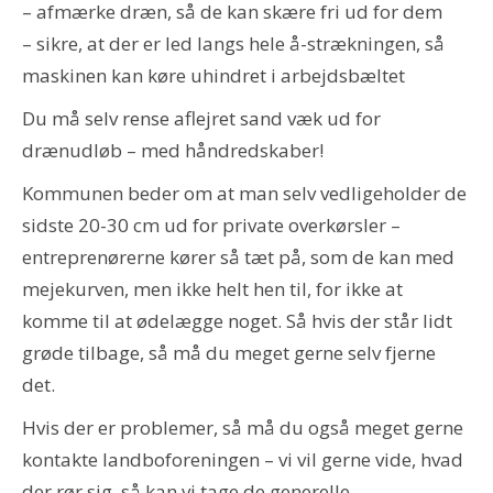
– afmærke dræn, så de kan skære fri ud for dem
– sikre, at der er led langs hele å-strækningen, så
maskinen kan køre uhindret i arbejdsbæltet
Du må selv rense aflejret sand væk ud for
drænudløb – med håndredskaber!
Kommunen beder om at man selv vedligeholder de
sidste 20-30 cm ud for private overkørsler –
entreprenørerne kører så tæt på, som de kan med
mejekurven, men ikke helt hen til, for ikke at
komme til at ødelægge noget. Så hvis der står lidt
grøde tilbage, så må du meget gerne selv fjerne
det.
Hvis der er problemer, så må du også meget gerne
kontakte landboforeningen – vi vil gerne vide, hvad
der rør sig, så kan vi tage de generelle