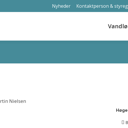
Nyheder
Kontaktperson & styre
Vandlø
Vandlø
Høgel
B