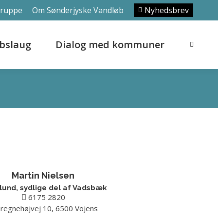
gruppe
Om Sønderjyske Vandløb
Nyhedsbrev
bslaug
Dialog med kommuner
Search:
bslaug
Dialog med kommuner
Search:
Martin Nielsen
und, sydlige del af Vadsbæk
6175 2820
regnehøjvej 10, 6500 Vojens