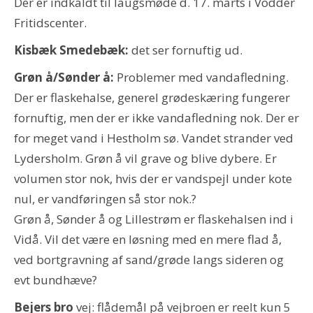
Der er indkaldt til laugsmøde d. 17. marts i Vodder
Fritidscenter.
Kisbæk Smedebæk:
det ser fornuftig ud.
Grøn å/Sønder å:
Problemer med vandafledning.
Der er flaskehalse, generel grødeskæring fungerer
fornuftig, men der er ikke vandafledning nok. Der er
for meget vand i Hestholm sø. Vandet strander ved
Lydersholm. Grøn å vil grave og blive dybere. Er
volumen stor nok, hvis der er vandspejl under kote
nul, er vandføringen så stor nok.?
Grøn å, Sønder å og Lillestrøm er flaskehalsen ind i
Vidå. Vil det være en løsning med en mere flad å,
ved bortgravning af sand/grøde langs sideren og
evt bundhæve?
Bejers bro
vej: flådemål på vejbroen er reelt kun 5